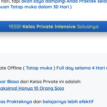
hari, tapi
akan saya dampingi Anda Praktek sela
emuan Tatap muka dalam 30 Hari )
YESS!!
Kelas Private Intensive
Solusinya
te Offline (
Tatap muka
)
Full day selama 4 Hari
uar Biasa
dari Kelas Private ini adalah:
aksimal Hanya 10 Orang Saja
uas Prakteknya
dan
belajarnya lebih efektif