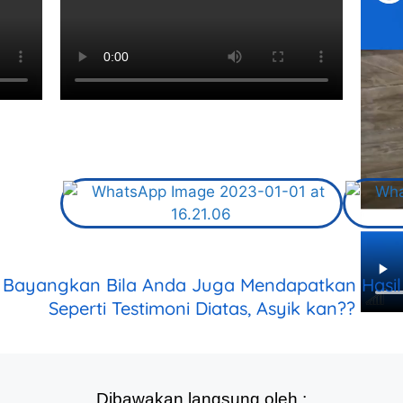
Bayangkan Bila Anda Juga Mendapatkan Hasil
Seperti Testimoni Diatas, Asyik kan??
Dibawakan langsung oleh :