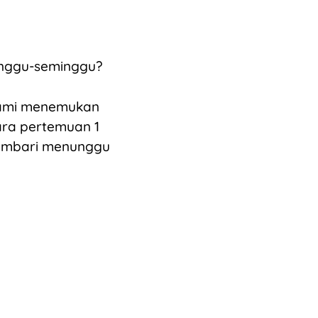
minggu-seminggu?
 kami menemukan
ara pertemuan 1
sembari menunggu