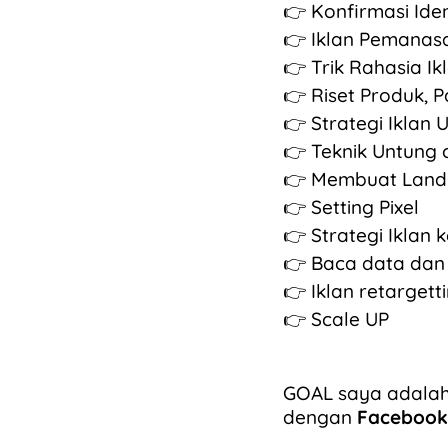
👉 Konfirmasi Iden
👉 Iklan Pemanas
👉 Trik Rahasia Ik
👉 Riset Produk, 
👉 Strategi Iklan 
👉 Teknik Untung 
👉 Membuat Landi
👉 Setting Pixel
👉 Strategi Iklan 
👉 Baca data dan 
👉 Iklan retargett
👉 Scale UP
GOAL saya adal
dengan
Facebook 