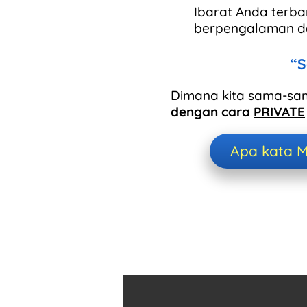
Ibarat Anda terb
berpengalaman da
“S
Dimana kita sama-sa
dengan cara
PRIVATE
Apa kata M