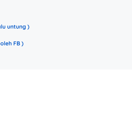
alu untung )
 oleh FB )