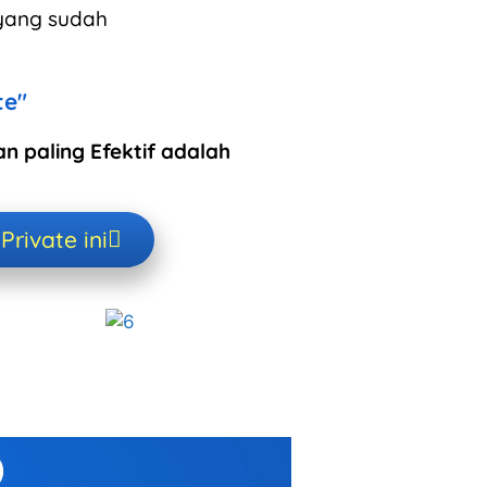
yang sudah
te"
an paling Efektif adalah
rivate ini