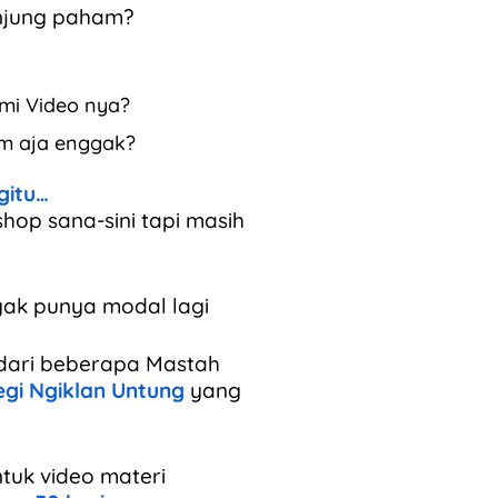
unjung paham?
ami Video nya?
am aja enggak?
gitu…
shop sana-sini tapi masih
gak punya modal lagi
 dari beberapa Mastah
egi Ngiklan Untung
yang
tuk video materi