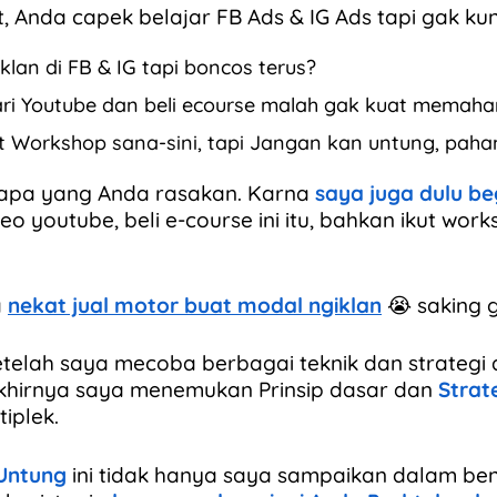
, Anda capek belajar FB Ads & IG Ads tapi gak k
klan di FB & IG tapi boncos terus?
ari Youtube dan beli ecourse malah gak kuat memah
t Workshop sana-sini, tapi Jangan kan untung, pah
apa yang Anda rasakan. Karna
saya juga dulu be
eo youtube, beli e-course ini itu, bahkan ikut work
a
nekat jual motor buat modal ngiklan
😭 saking 
etelah saya mecoba berbagai teknik dan strategi
 akhirnya saya menemukan Prinsip dasar dan
Strat
tiplek.
 Untung
ini tidak hanya saya sampaikan dalam ben