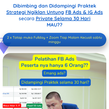
Dibimbing dan Didampingi Praktek
Strategi Ngiklan Untung
FB Ads & IG Ads
secara
Private Selama 30 Hari
MAU??
2 x Tatap muka Fullday + Zoom Tiap Malam Kecuali sabtu
minggu