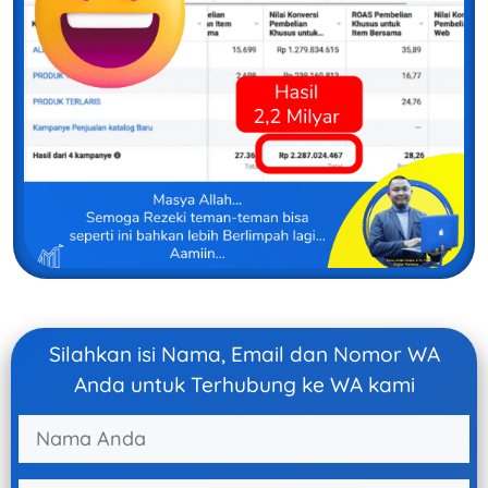
Silahkan isi Nama, Email dan Nomor WA
Anda untuk Terhubung ke WA kami