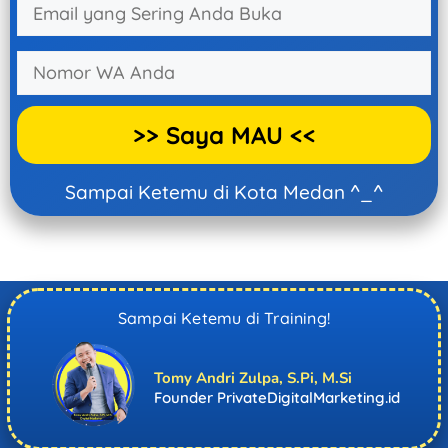
Sampai Ketemu di Kota Medan ^_^
Sampai Ketemu di Training!
Tomy Andri Zulpa, S.Pi, M.Si
Founder PrivateDigitalMarketing.id